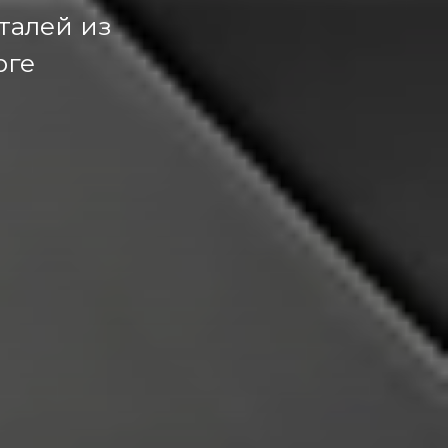
талей из
рге